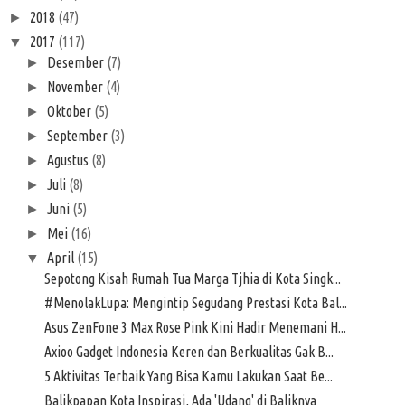
2018
(47)
►
2017
(117)
▼
Desember
(7)
►
November
(4)
►
Oktober
(5)
►
September
(3)
►
Agustus
(8)
►
Juli
(8)
►
Juni
(5)
►
Mei
(16)
►
April
(15)
▼
Sepotong Kisah Rumah Tua Marga Tjhia di Kota Singk...
#MenolakLupa: Mengintip Segudang Prestasi Kota Bal...
Asus ZenFone 3 Max Rose Pink Kini Hadir Menemani H...
Axioo Gadget Indonesia Keren dan Berkualitas Gak B...
5 Aktivitas Terbaik Yang Bisa Kamu Lakukan Saat Be...
Balikpapan Kota Inspirasi, Ada 'Udang' di Baliknya