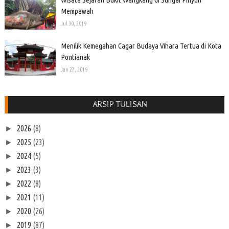
Mempawah
Jul 30, 2019
Menilik Kemegahan Cagar Budaya Vihara Tertua di Kota
Pontianak
Jan 27, 2019
ARSIP TULISAN
2026
(8)
►
2025
(23)
►
2024
(5)
►
2023
(3)
►
2022
(8)
►
2021
(11)
►
2020
(26)
►
2019
(87)
►