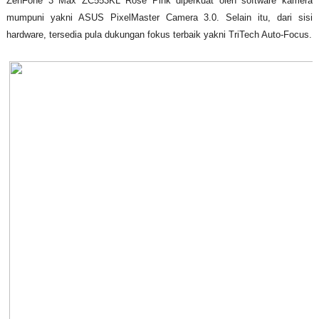
ZenFone 3 Max ZC553KL Rose Pink diperkuat oleh software kamera
mumpuni yakni ASUS PixelMaster Camera 3.0. Selain itu, dari sisi
hardware, tersedia pula dukungan fokus terbaik yakni TriTech Auto-Focus.