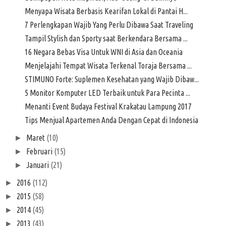
Menyapa Wisata Berbasis Kearifan Lokal di Pantai H...
7 Perlengkapan Wajib Yang Perlu Dibawa Saat Traveling
Tampil Stylish dan Sporty saat Berkendara Bersama ...
16 Negara Bebas Visa Untuk WNI di Asia dan Oceania
Menjelajahi Tempat Wisata Terkenal Toraja Bersama ...
STIMUNO Forte: Suplemen Kesehatan yang Wajib Dibaw...
5 Monitor Komputer LED Terbaik untuk Para Pecinta ...
Menanti Event Budaya Festival Krakatau Lampung 2017
Tips Menjual Apartemen Anda Dengan Cepat di Indonesia
Maret
(10)
►
Februari
(15)
►
Januari
(21)
►
2016
(112)
►
2015
(58)
►
2014
(45)
►
2013
(43)
►