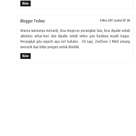
Balas
Blogger Techno
6 Mei 2017 pukul 07.04
Warna-warnanya menarik, bisa mngecas perangkat lain, bisa dipake untuk
aktivitas sehar-hari dan dipake untuk video pun hasilnya masih bagus.
Perangkat gila seperti apa ini? hahaha... Eh tapi, Zenfone 3 MAX emang
menarik dan bikin pengen untuk dimiliki.
Balas