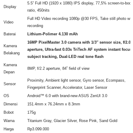
5.5” Full HD (1920 x 1080) IPS display, 77,5% screen-to-bod
Display
ratio, 450nits
Full HD Video recording 1080p @30 FPS, Take still photo whi
Video
recording
Baterai
Lithium-Polimer
4
.
13
0 mAh
16MP PixelMaster 3.0 camera with 1/3″ sensor size
,
f/2.0
Kamera
aperture
,
Ultra-fast 0.03s TriTech AF system instant focus
Belakang
subject tracking
,
Dual-LED real tone flash
Kamera
8MP, f/2.2 aperture, 84˚ field of view
Depan
Proximity, Ambient light sensor, Gyro sensor, Ecompass,
Sensor
Fingerprint Scanner, Accelerator, Laser Sensor
OS
Android™ 6.0 with brand-new ASUS ZenUI 3.0
Dimensi
151.4mm x 76.24mm x 8.3mm
Bobot
175g
Warna
Titanium Gray, Glacier Silver, Rose Pink, Sand Gold
Harga
Rp3.099.000