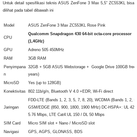
Untuk detail spesifikasi teknis ASUS ZenFone 3 Max 5,5” ZC553KL bisa
dilihat pada tabel dibawah ini
Model
ASUS ZenFone 3 Max ZC553KL Rose Pink
Qualcomm Snapdragon 430 64-bit octa-core processor
CPU
(1,4GHz)
GPU
Adreno 505 450MHz
RAM
3GB RAM
Penyimpana
32GB + 5GB ASUS Webstorage + Google Drive 100GB free 
n
years)
MicroSD
Yes (up to 128GB)
Konektivitas
802.11b/g/n, Bluetooth V 4.0 +EDR, Wi-Fi direct
FDD-LTE (Bands 1, 2, 3, 5, 7, 8, 20), WCDMA (Bands 1, 2, 5,
Jaringan
GSM/EDGE (850, 900, 1800, 1900 MHz) DC-HSPA+: UL 42 /
5.76 Mbps, LTE Cat4:UL 150 / DL 50 Mbps
SIM Card
Micro SIM slot + Nano / MicroSD slot
Navigasi
GPS, AGPS, GLONASS, BDS