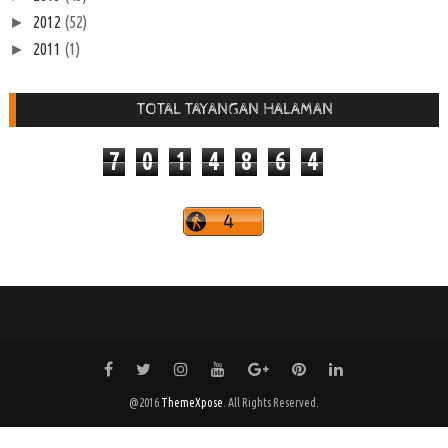
2012
(52)
►
2011
(1)
►
TOTAL TAYANGAN HALAMAN
7
0
1
4
8
6
4
@2016
ThemeXpose
. All Rights Reserved.