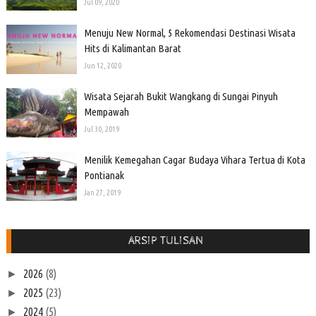
Jul 09, 2020
Menuju New Normal, 5 Rekomendasi Destinasi Wisata
Hits di Kalimantan Barat
Jun 12, 2020
Wisata Sejarah Bukit Wangkang di Sungai Pinyuh
Mempawah
Jul 30, 2019
Menilik Kemegahan Cagar Budaya Vihara Tertua di Kota
Pontianak
Jan 27, 2019
ARSIP TULISAN
2026
(8)
►
2025
(23)
►
2024
(5)
►