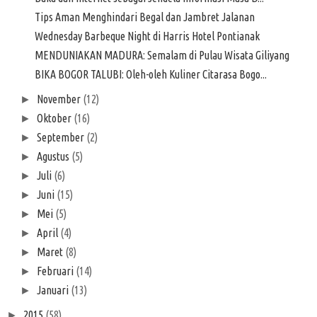
Tips Aman Menghindari Begal dan Jambret Jalanan
Wednesday Barbeque Night di Harris Hotel Pontianak
MENDUNIAKAN MADURA: Semalam di Pulau Wisata Giliyang
BIKA BOGOR TALUBI: Oleh-oleh Kuliner Citarasa Bogo...
November
(12)
►
Oktober
(16)
►
September
(2)
►
Agustus
(5)
►
Juli
(6)
►
Juni
(15)
►
Mei
(5)
►
April
(4)
►
Maret
(8)
►
Februari
(14)
►
Januari
(13)
►
2015
(58)
►