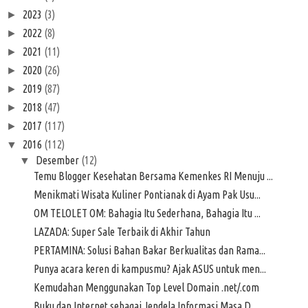
2023
(3)
►
2022
(8)
►
2021
(11)
►
2020
(26)
►
2019
(87)
►
2018
(47)
►
2017
(117)
►
2016
(112)
▼
Desember
(12)
▼
Temu Blogger Kesehatan Bersama Kemenkes RI Menuju ...
Menikmati Wisata Kuliner Pontianak di Ayam Pak Usu...
OM TELOLET OM: Bahagia Itu Sederhana, Bahagia Itu ...
LAZADA: Super Sale Terbaik di Akhir Tahun
PERTAMINA: Solusi Bahan Bakar Berkualitas dan Rama...
Punya acara keren di kampusmu? Ajak ASUS untuk men...
Kemudahan Menggunakan Top Level Domain .net/.com
Buku dan Internet sebagai Jendela Informasi Masa D...