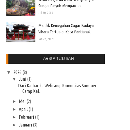
Sungai Pinyuh Mempawah
Jul 30, 2019
Menilik Kemegahan Cagar Budaya
Vihara Tertua di Kota Pontianak
Jan 27, 2019
ARSIP TULISAN
2026
(8)
▼
Juni
(1)
▼
Dari Kalbar ke Welirang: Komunitas Summer
Camp Kal...
Mei
(2)
►
April
(1)
►
Februari
(1)
►
Januari
(3)
►