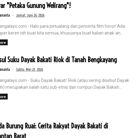
ar "Petaka Gunung Welirang"!
ananta
Jumat, Juni 26, 2026
angalayo.com - Halo para petualang dan pencinta film horor! Ada
per keren nih buat kita semua, khususnya buat kalian anak-an...
sa Depan Penerimaan Negara di
ore
sul Suku Dayak Bakati Riok di Tanah Bengkayang
jah Indonesia di tahun 2045 saat kita merayakan satu abad
ananta
Sabtu, Mei 23, 2026
angalayo.com - Suku Dayak Bakati’ Riok (atau sering disebut Dayak
uh) merupakan salah satu sub-etnis dari rumpun Dayak Bakati...
ore
a Burung Ruai: Cerita Rakyat Dayak Bakati di
ntan Barat