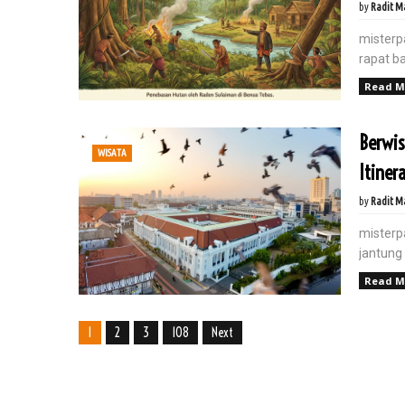
by
Radit M
misterp
rapat ba
Read M
Fokus Tanpa Lelah di Era Digital
Mata Terbaik
Berwi
WISATA
Itinera
July 11, 2025
Fokus Tanpa Lelah: Gaya Hidup Digital yang Sehat body { 
by
Radit M
misterp
jantung
Read M
1
2
3
108
Next