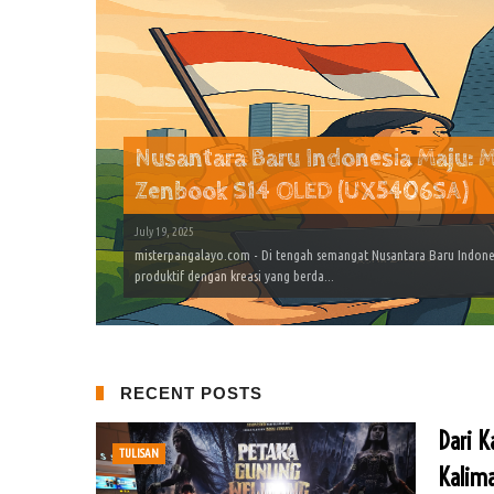
Nusantara Baru Indonesia Maju:
Zenbook S14 OLED (UX5406SA)
July 19, 2025
misterpangalayo.com - Di tengah semangat Nusantara Baru Indonesi
produktif dengan kreasi yang berda...
RECENT POSTS
Dari 
TULISAN
Kalima