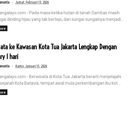
ananta
Jumat, Februari 13, 2026
angalayo.com - Pada masa ketika hutan di tanah Sambas masih
gai dinding hijau yang tak bertepi, dan sungai-sungainya menjadi...
ore
: Gaya Hidup Sehat dengan Vitamin
sata ke Kawasan Kota Tua Jakarta Lengkap Dengan
ry 1 hari
font-family: 'Arial', sans-serif; padding: 20px; line-height: 1.7; ...
ananta
Kamis, Januari 15, 2026
angalayo.com - Berwisata di Kota Tua Jakarta berarti menjelajahi
 sejarah Kota Batavia, tempat awal mula perkembangan ibu kot...
ore