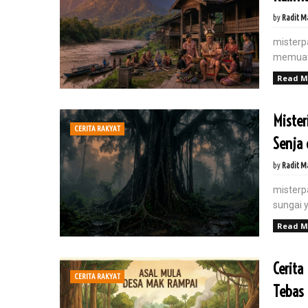
by
Radit M
misterp
memuat 
Cara Manajer Bank Tetap Unggul 
Read M
OLED
Mister
July 11, 2025
CERITA RAKYAT
misterpangalayo.com - Rahasia Efisiensi Manajer Bank di Era AI
Senja 
Manager di dunia perbankan,...
by
Radit M
misterp
sungai 
Read M
Cerita
CERITA RAKYAT
Tebas