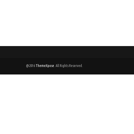
Zenbook S14 OLED UX5406SA: Lap
untuk Blogger dan Kreator 2025
July 03, 2025
ASUS Zenbook S14 OLED (UX5406SA): Partner AI Cerdas yang Memb
Kreatormisterpangalayo.com - Sebagai seorang blogger dan kreato
@2016
ThemeXpose
. All Rights Reserved.