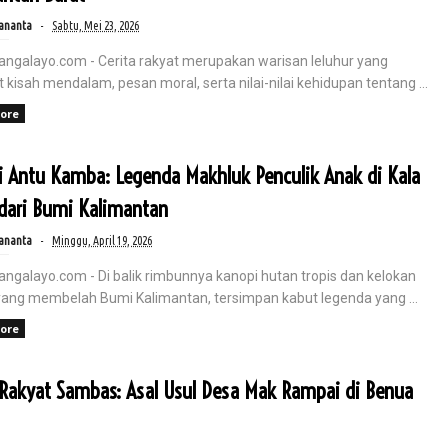
ananta
Sabtu, Mei 23, 2026
angalayo.com - Cerita rakyat merupakan warisan leluhur yang
kisah mendalam, pesan moral, serta nilai-nilai kehidupan tentang ...
di Era AI dengan ASUS Zenbook S14
ore
i Antu Kamba: Legenda Makhluk Penculik Anak di Kala
 Bersama ASUS Zenbook S14 OLED (UX5406SA). Sebagai seorang Branch
dari Bumi Kalimantan
ananta
Minggu, April 19, 2026
angalayo.com - Di balik rimbunnya kanopi hutan tropis dan kelokan
yang membelah Bumi Kalimantan, tersimpan kabut legenda yang ...
ore
 Rakyat Sambas: Asal Usul Desa Mak Rampai di Benua