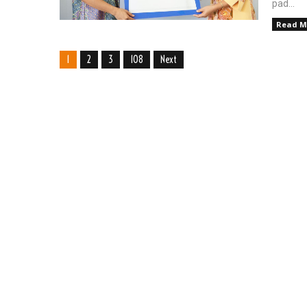
pad...
Read M
1
2
3
108
Next