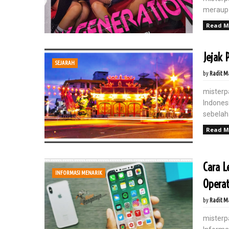
meraup 
Read M
Jejak
SEJARAH
by
Radit M
misterp
Indones
sebelah 
Read M
Cara L
INFORMASI MENARIK
Operat
by
Radit M
misterp