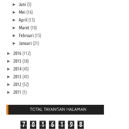
Juni
(5)
►
Mei
(16)
►
April
(15)
►
Maret
(10)
►
Februari
(15)
►
Januari
(21)
►
2016
(112)
►
2015
(58)
►
2014
(45)
►
2013
(43)
►
2012
(52)
►
2011
(1)
►
TOTAL TAYANGAN HALAMAN
7
0
1
6
1
9
8