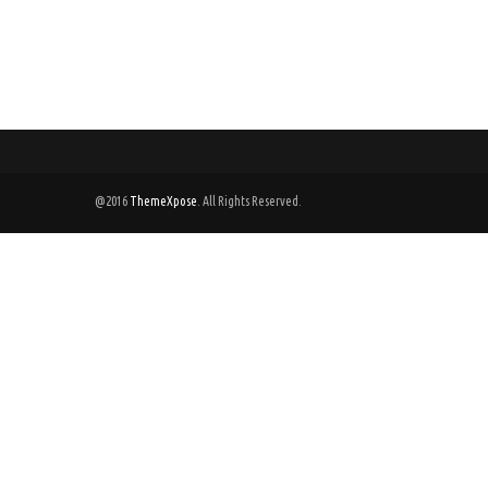
@2016
ThemeXpose
. All Rights Reserved.