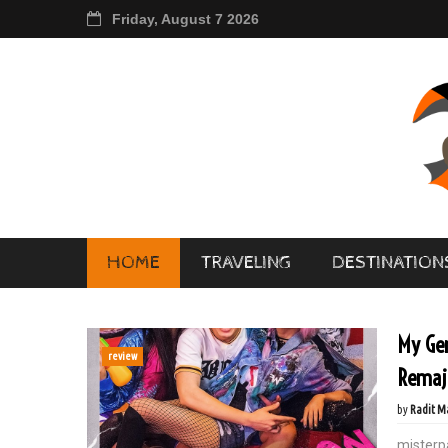
Friday, August 7 2026
HOME
TRAVELING
DESTINATION
My Ge
review
Remaja
by
Radit M
misterp