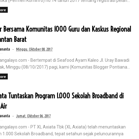
tika (Permen Kominfo) no.14 tahun 2017 tentang registrasi pelan...
ore
r Bersama Komunitas 1000 Guru dan Kaskus Regional
ntan Barat
ananta
Minggu, Oktober 08, 2017
angalayo.com - Bertempat di Seafood Ayam Kaleo Jl. Uray Bawadi
ak, Minggu (08/10/2017) pagi, kami (Komunitas Blogger Pontiana...
ore
ata Tuntaskan Program 1.000 Sekolah Broadband di
Air
ananta
Jumat, Oktober 06, 2017
angalayo.com - PT XL Axiata Tbk (XL Axiata) telah menuntaskan
 1.000 Sekolah Broadband, tepat setahun sejak peluncurannya