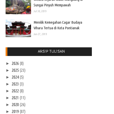
Sungai Pinyuh Mempawah
Jul 30, 2019
Menilik Kemegahan Cagar Budaya
Vihara Tertua di Kota Pontianak
Jan 27, 2019
ARSIP TULISAN
2026
(8)
►
2025
(23)
►
2024
(5)
►
2023
(3)
►
2022
(8)
►
2021
(11)
►
2020
(26)
►
2019
(87)
►