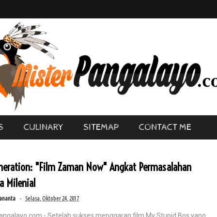
S
CULINARY
SITEMAP
CONTACT ME
neration: "Film Zaman Now" Angkat Permasalahan
 Milenial
ananta
Selasa, Oktober 24, 2017
angalayo.com - Setelah sukses menggarap film My Stupid Bos yang