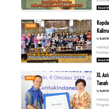
Informa
Read M
Kopda
TULISAN
Kalima
by
Radit M
misterp
Pontian
Read M
XL Axi
WARTA
Tanah 
by
Radit M
misterp
Program