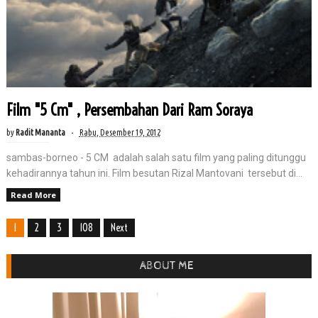
Film "5 Cm" , Persembahan Dari Ram Soraya
by
Radit Mananta
Rabu, Desember 19, 2012
sambas-borneo - 5 CM adalah salah satu film yang paling ditunggu
kehadirannya tahun ini. Film besutan Rizal Mantovani tersebut di...
Read More
1
2
3
108
Next
ABOUT ME