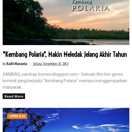
"Kembang Polaria", Makin Meledak Jelang Akhir Tahun
by
Radit Mananta
Selasa, Desember 25, 2012
SAMBAS, sambas-borneo.blogspot.com - Sebuah film ber-genre
komedi yang berjudul "Kembang Polaria" mampu menggemparkan
masyarak...
Read More
LOMBA BLOG