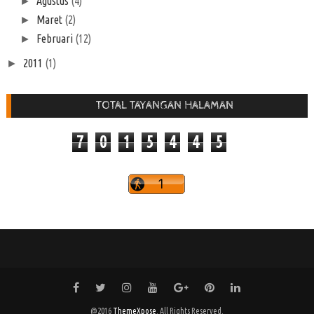
Agustus
(4)
►
Maret
(2)
►
Februari
(12)
►
2011
(1)
►
TOTAL TAYANGAN HALAMAN
7
0
1
5
4
4
5
@2016
ThemeXpose
. All Rights Reserved.