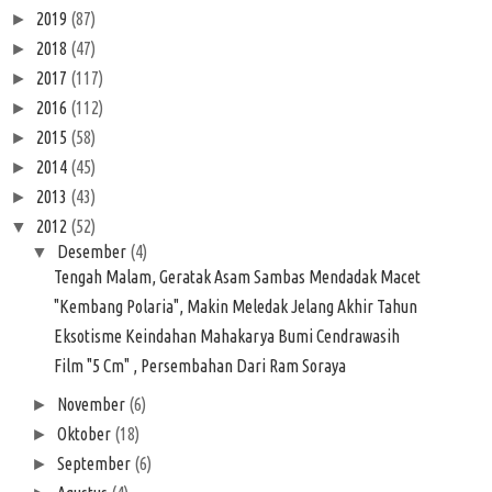
2019
(87)
►
2018
(47)
►
2017
(117)
►
2016
(112)
►
2015
(58)
►
2014
(45)
►
2013
(43)
►
2012
(52)
▼
Desember
(4)
▼
Tengah Malam, Geratak Asam Sambas Mendadak Macet
"Kembang Polaria", Makin Meledak Jelang Akhir Tahun
Eksotisme Keindahan Mahakarya Bumi Cendrawasih
Film "5 Cm" , Persembahan Dari Ram Soraya
November
(6)
►
Oktober
(18)
►
September
(6)
►