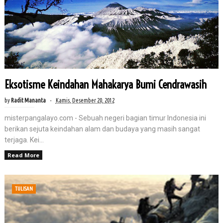
Eksotisme Keindahan Mahakarya Bumi Cendrawasih
by
Radit Mananta
Kamis, Desember 20, 2012
misterpangalayo.com - Sebuah negeri bagian timur Indonesia ini
berikan sejuta keindahan alam dan budaya yang masih sangat
terjaga. Kei...
Read More
TULISAN