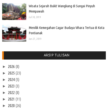
Wisata Sejarah Bukit Wangkang di Sungai Pinyuh
Mempawah
Jul 30, 2019
Menilik Kemegahan Cagar Budaya Vihara Tertua di Kota
Pontianak
Jan 27, 2019
ARSIP TULISAN
2026
(8)
►
2025
(23)
►
2024
(5)
►
2023
(3)
►
2022
(8)
►
2021
(11)
►
2020
(26)
►