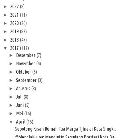
2022
(8)
►
2021
(11)
►
2020
(26)
►
2019
(87)
►
2018
(47)
►
2017
(117)
▼
Desember
(7)
►
November
(4)
►
Oktober
(5)
►
September
(3)
►
Agustus
(8)
►
Juli
(8)
►
Juni
(5)
►
Mei
(16)
►
April
(15)
▼
Sepotong Kisah Rumah Tua Marga Tjhia di Kota Singk...
#MenolakLupa: Mengintip Segudang Prestasi Kota Bal...