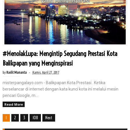
#MenolakLupa: Mengintip Segudang Prestasi Kota
Balikpapan yang Menginspirasi
by
Radit Mananta
Kamis, April 27, 2017
misterpangalayo.com - Balikpapan Kota Prestasi . Ketika
berselancar di internet dengan kata kunci kota ini melalui mesin
pencari Google, m...
Read More
1
2
3
108
Next