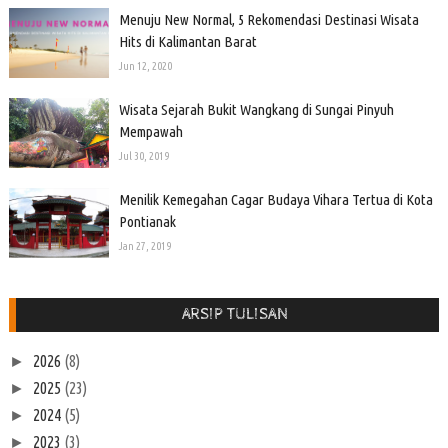
Menuju New Normal, 5 Rekomendasi Destinasi Wisata
Hits di Kalimantan Barat
Jun 12, 2020
Wisata Sejarah Bukit Wangkang di Sungai Pinyuh
Mempawah
Jul 30, 2019
Menilik Kemegahan Cagar Budaya Vihara Tertua di Kota
Pontianak
Jan 27, 2019
ARSIP TULISAN
2026
(8)
►
2025
(23)
►
2024
(5)
►
2023
(3)
►