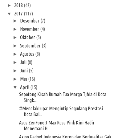
2018
(47)
►
2017
(117)
▼
Desember
(7)
►
November
(4)
►
Oktober
(5)
►
September
(3)
►
Agustus
(8)
►
Juli
(8)
►
Juni
(5)
►
Mei
(16)
►
April
(15)
▼
Sepotong Kisah Rumah Tua Marga Tjhia di Kota
Singk...
#MenolakLupa: Mengintip Segudang Prestasi
Kota Bal...
Asus ZenFone 3 Max Rose Pink Kini Hadir
Menemani H...
Axioo Gadget Indonesia Keren dan Berkualitas Gak