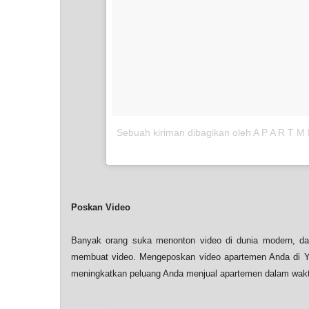
Sebuah kiriman dibagikan oleh A P A R T 
Poskan Video
Banyak orang suka menonton video di dunia modern, da
membuat video. Mengeposkan video apartemen Anda di You
meningkatkan peluang Anda menjual apartemen dalam wakt