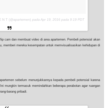
 E N T (@apartemen)
pada
Apr 19, 2016 pada 9:19 PDT
 flip cam dan membuat video di area apartemen. Pembeli potensial akan
in itu, memberi mereka kesempatan untuk memvisualisasikan kehidupan di
apartemen sebelum menunjukkannya kepada pembeli potensial karena
. Ini mungkin termasuk memindahkan beberapa perabotan agar ruangan
rang-barang pribadi.