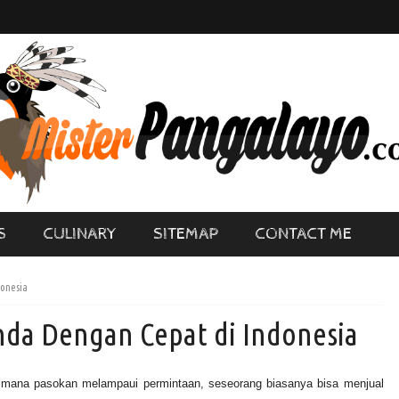
S
CULINARY
SITEMAP
CONTACT ME
donesia
da Dengan Cepat di Indonesia
dimana pasokan melampaui permintaan, seseorang biasanya bisa menjual