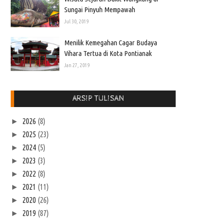
Sungai Pinyuh Mempawah
Jul 30, 2019
Menilik Kemegahan Cagar Budaya
Vihara Tertua di Kota Pontianak
Jan 27, 2019
ARSIP TULISAN
2026
(8)
►
2025
(23)
►
2024
(5)
►
2023
(3)
►
2022
(8)
►
2021
(11)
►
2020
(26)
►
2019
(87)
►