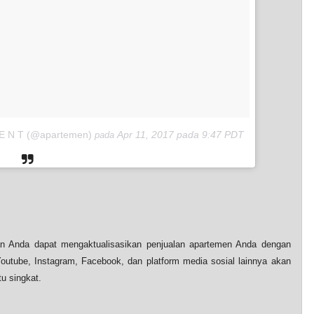
M E N T (@apartemen)
Apr 11, 2017 pada 9:47 PDT
pada
n Anda dapat mengaktualisasikan penjualan apartemen Anda dengan
tube, Instagram, Facebook, dan platform media sosial lainnya akan
u singkat.