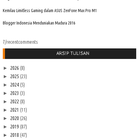
Kemilau Limitless Gaming dalam ASUS ZenFone Max Pro M1
Blogger Indonesia Menduniakan Madura 2016
7/recentcomments
ARSIP TULISAN
2026
(8)
►
2025
(23)
►
2024
(5)
►
2023
(3)
►
2022
(8)
►
2021
(11)
►
2020
(26)
►
2019
(87)
►
2018
(47)
►