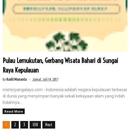
Pulau Lemukutan, Gerbang Wisata Bahari di Sungai
Raya Kepulauan
by
Radit Mananta
Jumat, Juli 14, 2017
misterpangalayo.com - Indonesia adalah negara kepulauan terbesar
di dunia yang menyimpan banyak sekali kekayaan alam yang indah.
Indahnya...
Read More
1
2
3
108
Next