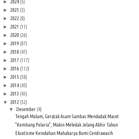
2024
(5)
►
2023
(3)
►
2022
(8)
►
2021
(11)
►
2020
(26)
►
2019
(87)
►
2018
(47)
►
2017
(117)
►
2016
(112)
►
2015
(58)
►
2014
(45)
►
2013
(43)
►
2012
(52)
▼
Desember
(4)
▼
Tengah Malam, Geratak Asam Sambas Mendadak Macet
"Kembang Polaria", Makin Meledak Jelang Akhir Tahun
Eksotisme Keindahan Mahakarya Bumi Cendrawasih