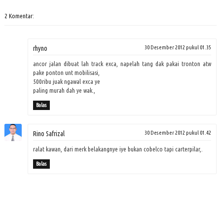
2 Komentar:
rhyno
30 Desember 2012 pukul 01.35
ancor jalan dibuat lah track exca, napelah tang dak pakai tronton atw
pake ponton unt mobilisasi,
500ribu juak ngawal exca ye
paling murah dah ye wak.,
Balas
Rino Safrizal
30 Desember 2012 pukul 01.42
ralat kawan, dari merk belakangnye iye bukan cobelco tapi carterpilar,.
Balas