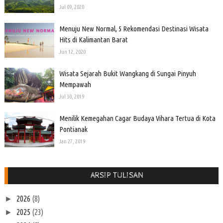
Jul 09, 2020
Menuju New Normal, 5 Rekomendasi Destinasi Wisata
Hits di Kalimantan Barat
Jun 12, 2020
Wisata Sejarah Bukit Wangkang di Sungai Pinyuh
Mempawah
Jul 30, 2019
Menilik Kemegahan Cagar Budaya Vihara Tertua di Kota
Pontianak
Jan 27, 2019
ARSIP TULISAN
2026
(8)
►
2025
(23)
►