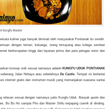
et Kungfu Master
sata kuliner juga banyak diminati oleh masyarakat Pontianak itu sendiri.
emuan dengan teman, keluarga, orang tersayang atau kolega sembari
ernet berkecepatan tinggi dan layanan prima dari para petugas resto dan
awarkan konsep unik sesuai namanya adalah
KUNGFU UDUK PONTIANAK
seberang Jalan Nirbaya atau sebelahnya
De Castle.
Tempat ini berlantai
ses internet gratis dan instrumen musik yang memanjakan suasana santai
yang relavan sesuai dengan namanya yaitu Kungfu Uduk. Banyak
quote
dan
Lee, Bo Bo Ho sampai Pho dan Master Shifu terpajang ciamik di dinding.