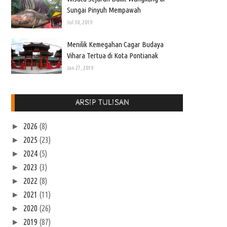
Sungai Pinyuh Mempawah
Jul 30, 2019
Menilik Kemegahan Cagar Budaya
Vihara Tertua di Kota Pontianak
Jan 27, 2019
ARSIP TULISAN
2026
(8)
►
2025
(23)
►
2024
(5)
►
2023
(3)
►
2022
(8)
►
2021
(11)
►
2020
(26)
►
2019
(87)
►