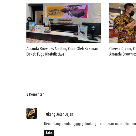
Amanda Brownies Siantan, Oleh-Oleh Kekinian
Cheese Cream, Ol
Dekat Tugu Khatulistiwa
Amanda Brownies
2 Komentar:
Tukang Jalan Jajan
Uennndang bambangggg gulindang... mao mao mao paket ku
Balas