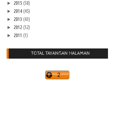
2015
(58)
►
2014
(45)
►
2013
(43)
►
2012
(52)
►
2011
(1)
►
TOTAL TAYANGAN HALAMAN