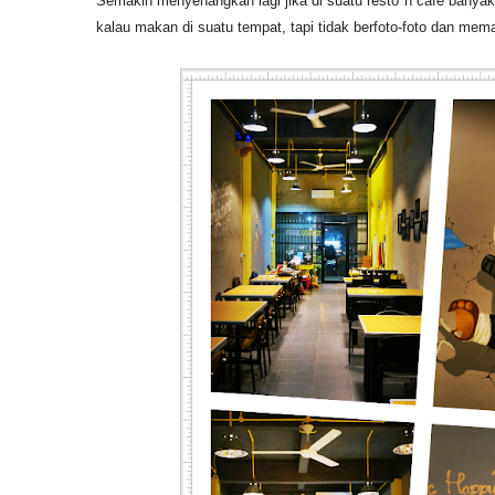
Semakin menyenangkan lagi jika di suatu resto n cafe banyak ti
kalau makan di suatu tempat, tapi tidak berfoto-foto dan mem