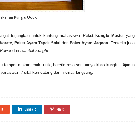
Makanan Kungfu Uduk
angat terjangkau untuk kantong mahasiswa.
Paket Kungfu Master
yang
Karate, Paket Ayam Tapak Sakti
dan
Paket Ayam Jagoan
. Tersedia juga
 Power
dan
Sambal Kungfu
.
atu tempat makan enak, unik, bercita rasa semuanya khas kungfu. Dijamin
penasaran ? silahkan datang dan nikmati langsung.
 it
Share it
Pin it