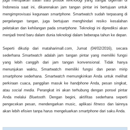
juga merupakan salah satu produk terknologi yang sangat digemari di
Indonesia saat ini, dikarenakan jam tangan pintar ini bertujuan untuk
mengimprovisasi kegunaan
smartphone
. Smartwatch sudah terpasang di
pergelangan tangan, juga bertujuan menghindari resiko kesalahan
peletakan dan kehilangan pada
smartphone
. Teknologi ini diprediksi akan
menjadi trend baru dalam dunia teknologi dalam beberapa tahun ke depan.
S
eperti dikutip dari
mataharimall
.com, Jumat (0
4
/0
2
/2016)
, s
ecara
sederhana
Smartwatch
adalah jam tangan pintar yang memiliki fungsi
yang lebih canggih dari jam tangan konvensional. Tidak hanya
menunjukan waktu, Smartwatch memiliki fungsi dan peran mirip
smartphone
sederhana.
Smartwatch
memungkinkan Anda untuk melihat
perkiraan cuaca, panggilan masuk ke
handphone
Anda, pesan singkat,
atau
social media
. Perangkat ini akan terhubung dengan ponsel pintar
Anda melalui
Bluetooth
. Dengan begini, aktifitas sederhana seperti
pengecekan pesan, mendengarkan music, aplikasi
fitness
dan lainnya
akan lebih efisien tanpa harus mengeluarkan
smartphone
dari saku Anda.