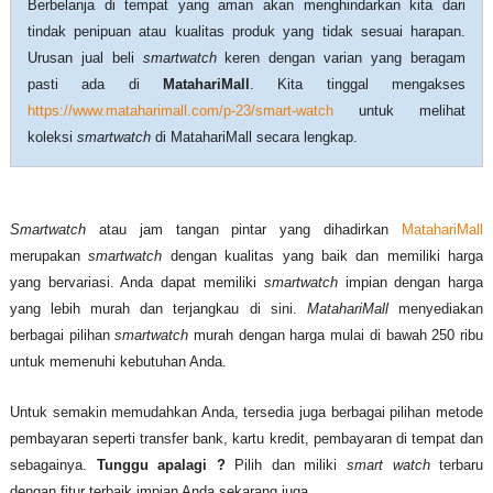
Berbelanja di tempat yang aman akan menghindarkan kita dari
tindak penipuan atau kualitas produk yang tidak sesuai harapan.
Urusan jual beli
smartwatch
keren dengan varian yang beragam
pasti ada di
MatahariMall
. Kita tinggal mengakses
https://www.mataharimall.com/p-23/smart-watch
untuk melihat
koleksi
smartwatch
di MatahariMall secara lengkap.
Smartwatch
atau jam tangan pintar yang dihadirkan
MatahariMall
merupakan
smartwatch
dengan kualitas yang baik dan memiliki harga
yang bervariasi. Anda dapat memiliki
smartwatch
impian dengan harga
yang lebih murah dan terjangkau di sini.
MatahariMall
menyediakan
berbagai pilihan
smartwatch
murah dengan harga mulai di bawah 250 ribu
untuk memenuhi kebutuhan Anda.
Untuk semakin memudahkan Anda, tersedia juga berbagai pilihan metode
pembayaran seperti transfer bank, kartu kredit, pembayaran di tempat dan
sebagainya.
Tunggu apalagi ?
Pilih dan miliki
smart watch
terbaru
dengan fitur terbaik impian Anda sekarang juga.