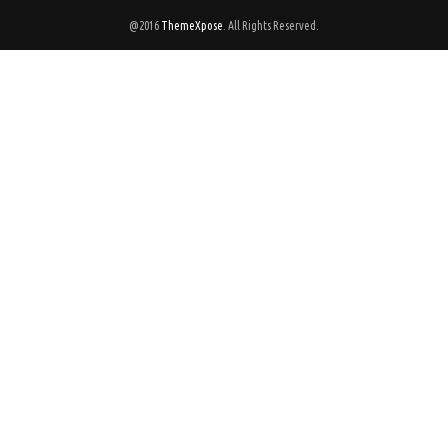
@2016
ThemeXpose
. All Rights Reserved.