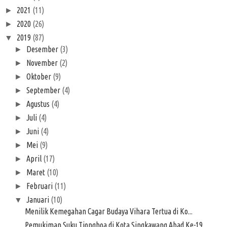
2021
(11)
►
2020
(26)
►
2019
(87)
▼
Desember
(3)
►
November
(2)
►
Oktober
(9)
►
September
(4)
►
Agustus
(4)
►
Juli
(4)
►
Juni
(4)
►
Mei
(9)
►
April
(17)
►
Maret
(10)
►
Februari
(11)
►
Januari
(10)
▼
Menilik Kemegahan Cagar Budaya Vihara Tertua di Ko...
Pemukiman Suku Tionghoa di Kota Singkawang Abad Ke-19