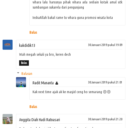
vihara lalu harusnya pihak vihara ada sediain kotak amal utk
sumbangan sukarela dari pengunjung
InshaAllah bakal rame tu vihara guna promosi wisata kota
Balas
kakdidik13
30 Januari 2019 pukul 19.09
Wah megah sekali ya bro, keren dech
Balas
Balasan
Radit Mananta
30 Januari 2019 pukul 21.01
Kak next time ajak ak ke masjid ceng ho semarang 😍😍
Balas
Anggita Diah Hadi Ratnasari
30 Januari 2019 pukul 21.20