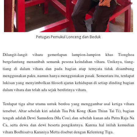
Petugas Pemukul Lonceng dan Beduk
Dilangit-langit vihara gemerlapan lampion-lampion khas Tionghoa
bergelantung menambah semarak pesona keindahan vihara. Uniknya, tiang-
tiang di dalam vihara dan pada bagian atap ternyata tidak disambung
menggunakan paku, namun hanya menggunakan pasak. Sementara itu, terdapat
lukisan yang menyimbolkan filosofi ajaran kehidupan di setiap dinding bagian
dalam vihara dan telah ada sejak berdirinya vihara.
Terdapat tiga altar utama untuk berdoa yang menggambar asal ketiga vihara
tersebut. Altar sebelah kiri adalah Tua Pek Kong (Kam Thian Tai Ti), bagian
tengah adalah Dewi Samudera (Ma Cou), dan sebelah kanan ada Putra Raja Na
Ca, serta dewa dan dewi beserta pengikutnya. Karena hal inilah kemudian
vihara Bodhisatva Karaniya Metta disebut dengan Kelenteng Tiga.