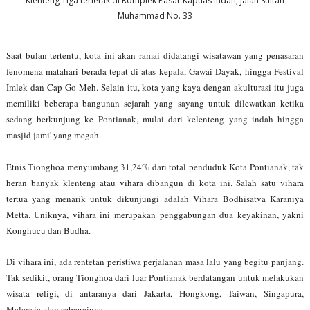
Klenteng Tiga terletak di Komplek Pasar Kapuas Indah, Jalan Sultan
Muhammad No. 33
Saat bulan tertentu, kota ini akan ramai didatangi wisatawan yang penasaran
fenomena matahari berada tepat di atas kepala, Gawai Dayak, hingga Festival
Imlek dan Cap Go Meh. Selain itu, kota yang kaya dengan akulturasi itu juga
memiliki beberapa bangunan sejarah yang sayang untuk dilewatkan ketika
sedang berkunjung ke Pontianak, mulai dari kelenteng yang indah hingga
masjid jami' yang megah.
Etnis Tionghoa menyumbang 31,24% dari total penduduk Kota Pontianak, tak
heran banyak klenteng atau vihara dibangun di kota ini. Salah satu vihara
tertua yang menarik untuk dikunjungi adalah Vihara Bodhisatva Karaniya
Metta. Uniknya, vihara ini merupakan penggabungan dua keyakinan, yakni
Konghucu dan Budha.
Di vihara ini, ada rentetan peristiwa perjalanan masa lalu yang begitu panjang.
Tak sedikit, orang Tionghoa dari luar Pontianak berdatangan untuk melakukan
wisata religi, di antaranya dari Jakarta, Hongkong, Taiwan, Singapura,
Malaysia, dan sebagainya.