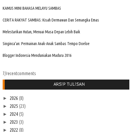
KAMUS MINI BAHASA MELAYU SAMBAS
CERITA RAKYAT SAMBAS: Kisah Dermawan Dan Semangka Emas
Melestarikan Hutan, Menuai Masa Depan Lebih Baik
Singinca'an: Permainan Anak-Anak Sambas Tempo Doeloe
Blogger Indonesia Menduniakan Madura 2016
7/recentcomments
ARSIP TULISAN
2026
(8)
►
2025
(23)
►
2024
(5)
►
2023
(3)
►
2022
(8)
►