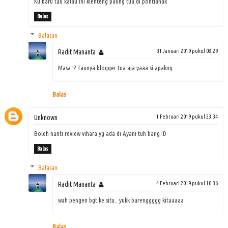
Ku baru tau kalau ini klenteng paling tua di pontianak
Balas
Balasan
Radit Mananta
31 Januari 2019 pukul 08.29
Masa !? Taunya blogger tua aja yaaa si apakng
Balas
Unknown
1 Februari 2019 pukul 23.34
Boleh nanti review vihara yg ada di Ayani tuh bang :D
Balas
Balasan
Radit Mananta
4 Februari 2019 pukul 10.36
wah pengen bgt ke situ.. yukk barenggggg kitaaaaa
Balas