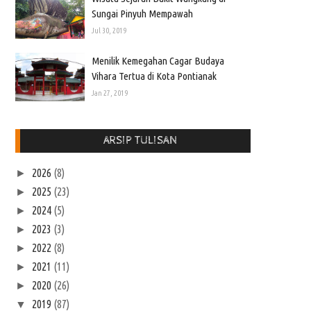
Sungai Pinyuh Mempawah
Jul 30, 2019
Menilik Kemegahan Cagar Budaya
Vihara Tertua di Kota Pontianak
Jan 27, 2019
ARSIP TULISAN
2026
(8)
►
2025
(23)
►
2024
(5)
►
2023
(3)
►
2022
(8)
►
2021
(11)
►
2020
(26)
►
2019
(87)
▼