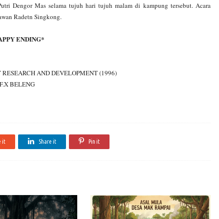
Putri Dengor Mas selama tujuh hari tujuh malam di kampung tersebut. Acara
lawan Radetn Singkong.
APPY ENDING*
Y RESEARCH AND DEVELOPMENT (1996)
F.X BELENG
 it
Share it
Pin it