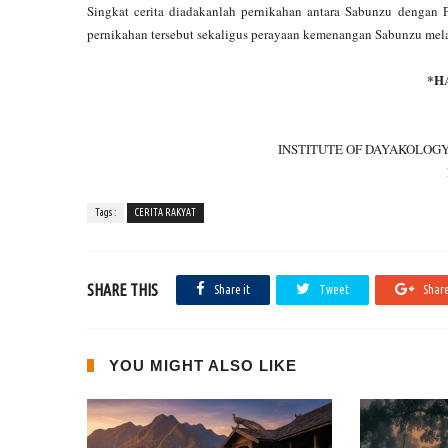
Singkat cerita diadakanlah pernikahan antara Sabunzu dengan 
pernikahan tersebut sekaligus perayaan kemenangan Sabunzu me
*H
INSTITUTE OF DAYAKOLOG
Tags :
CERITA RAKYAT
SHARE THIS
Share it
Tweet
Share
YOU MIGHT ALSO LIKE