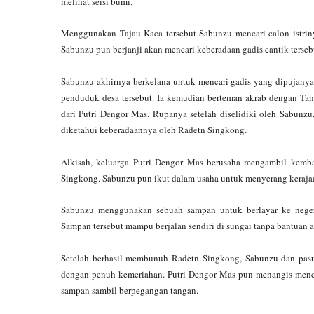
melihat seisi bumi.
Menggunakan Tajau Kaca tersebut Sabunzu mencari calon istriny
Sabunzu pun berjanji akan mencari keberadaan gadis cantik terseb
Sabunzu akhirnya berkelana untuk mencari gadis yang dipujanya.
penduduk desa tersebut. Ia kemudian berteman akrab dengan Ta
dari Putri Dengor Mas. Rupanya setelah diselidiki oleh Sabunzu
diketahui keberadaannya oleh Radetn Singkong.
Alkisah, keluarga Putri Dengor Mas berusaha mengambil kemba
Singkong. Sabunzu pun ikut dalam usaha untuk menyerang keraj
Sabunzu menggunakan sebuah sampan untuk berlayar ke nege
Sampan tersebut mampu berjalan sendiri di sungai tanpa bantuan a
Setelah berhasil membunuh Radetn Singkong, Sabunzu dan pasu
dengan penuh kemeriahan. Putri Dengor Mas pun menangis menca
sampan sambil berpegangan tangan.