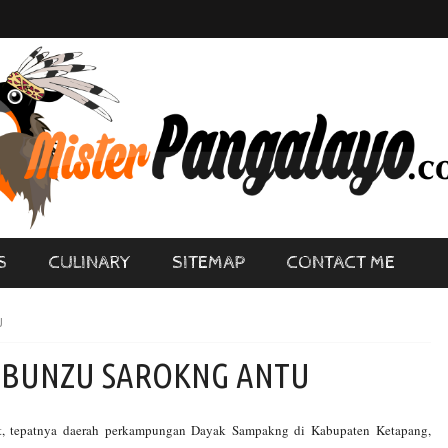
S
CULINARY
SITEMAP
CONTACT ME
U
SABUNZU SAROKNG ANTU
t, tepatnya daerah perkampungan Dayak Sampakng di Kabupaten Ketapang,