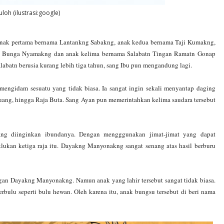
loh (ilustrasi:google)
 Anak pertama bernama Lantankng Sabakng, anak kedua bernama Taji Kumakng,
ma Bunga Nyamakng dan anak kelima bernama Salabatn Tingan Ramatn Gonap
labatn berusia kurang lebih tiga tahun, sang Ibu pun mengandung lagi.
ngidam sesuatu yang tidak biasa. Ia sangat ingin sekali menyantap daging
uang, hingga Raja Buta. Sang Ayan pun memerintahkan kelima saudara tersebut
ang diinginkan ibundanya. Dengan mengggunakan jimat-jimat yang dapat
ukan ketiga raja itu. Dayakng Manyonakng sangat senang atas hasil berburu
ngan Dayakng Manyonakng. Namun anak yang lahir tersebut sangat tidak biasa.
erbulu seperti bulu hewan. Oleh karena itu, anak bungsu tersebut di beri nama