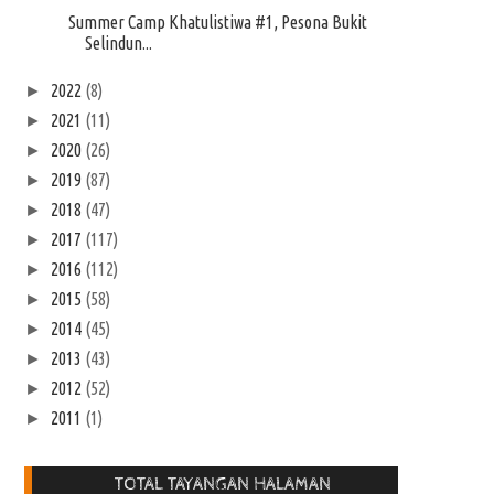
Summer Camp Khatulistiwa #1, Pesona Bukit
Selindun...
2022
(8)
►
2021
(11)
►
2020
(26)
►
2019
(87)
►
2018
(47)
►
2017
(117)
►
2016
(112)
►
2015
(58)
►
2014
(45)
►
2013
(43)
►
2012
(52)
►
2011
(1)
►
TOTAL TAYANGAN HALAMAN