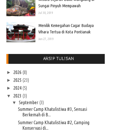
Sungai Pinyuh Mempawah
Jul 30, 2019
Menilik Kemegahan Cagar Budaya
Vihara Tertua di Kota Pontianak
Jan 27, 2019
ARSIP TULISAN
2026
(8)
►
2025
(23)
►
2024
(5)
►
2023
(3)
▼
September
(3)
▼
Summer Camp Khatulistiwa #3, Sensasi
Berkemah di B...
Summer Camp Khatulistiwa #2, Camping
Konservasi di...