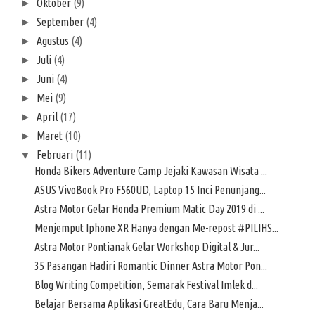
Oktober
(9)
►
September
(4)
►
Agustus
(4)
►
Juli
(4)
►
Juni
(4)
►
Mei
(9)
►
April
(17)
►
Maret
(10)
►
Februari
(11)
▼
Honda Bikers Adventure Camp Jejaki Kawasan Wisata ...
ASUS VivoBook Pro F560UD, Laptop 15 Inci Penunjang...
Astra Motor Gelar Honda Premium Matic Day 2019 di ...
Menjemput Iphone XR Hanya dengan Me-repost #PILIHS...
Astra Motor Pontianak Gelar Workshop Digital & Jur...
35 Pasangan Hadiri Romantic Dinner Astra Motor Pon...
Blog Writing Competition, Semarak Festival Imlek d...
Belajar Bersama Aplikasi GreatEdu, Cara Baru Menja...