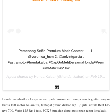
Pemenang Selfie Premium Matic Contest !!! . 1.
@veronica_hsm 2. @xelvintgarcia .
#astramotor#hondakalbar#CapGoMehBersamaHonda#Prem
iumMaticDaySkw
A post shared by
Honda Kalbar
(@honda_kalbar) on
Feb 19, 2019 at 8:44pm PST
Honda memberikan kenyamanan pada konsumen berupa servis gratis dengan
kuota 100 motor. Selain itu, terdapat promo diskon Rp 1,3 juta, untuk Beat DP-
nya 700, Vario 125 Rp 1 juta, PCX 3 juta dan dapat potongan tenor lima kali.