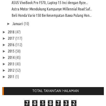
ASUS VivoBook Pro F570, Laptop 15 Inci dengan Ryze...
Astra Motor Mendukung Kampanye Millennial Road Saf...
Beli Honda Vario 150 Berkesempatan Bawa Pulang Hon...
Januari
(10)
►
2018
(47)
►
2017
(117)
►
2016
(112)
►
2015
(58)
►
2014
(45)
►
2013
(43)
►
2012
(52)
►
2011
(1)
►
TOTAL TAYANGAN HALAMAN
7
0
1
8
7
3
2