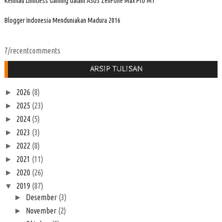
Kemilau Limitless Gaming dalam ASUS ZenFone Max Pro M1
Blogger Indonesia Menduniakan Madura 2016
7/recentcomments
ARSIP TULISAN
2026
(8)
►
2025
(23)
►
2024
(5)
►
2023
(3)
►
2022
(8)
►
2021
(11)
►
2020
(26)
►
2019
(87)
▼
Desember
(3)
►
November
(2)
►