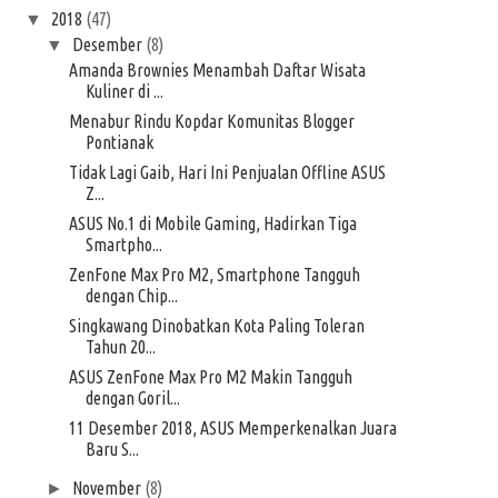
2018
(47)
▼
Desember
(8)
▼
Amanda Brownies Menambah Daftar Wisata
Kuliner di ...
Menabur Rindu Kopdar Komunitas Blogger
Pontianak
Tidak Lagi Gaib, Hari Ini Penjualan Offline ASUS
Z...
ASUS No.1 di Mobile Gaming, Hadirkan Tiga
Smartpho...
ZenFone Max Pro M2, Smartphone Tangguh
dengan Chip...
Singkawang Dinobatkan Kota Paling Toleran
Tahun 20...
ASUS ZenFone Max Pro M2 Makin Tangguh
dengan Goril...
11 Desember 2018, ASUS Memperkenalkan Juara
Baru S...
November
(8)
►