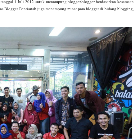
a tanggal 1 Juli 2012 untuk menampung blogger-blogger berdasarkan kesamaan
unitas Blogger Pontianak juga menampung minat para blogger di bidang blogging,