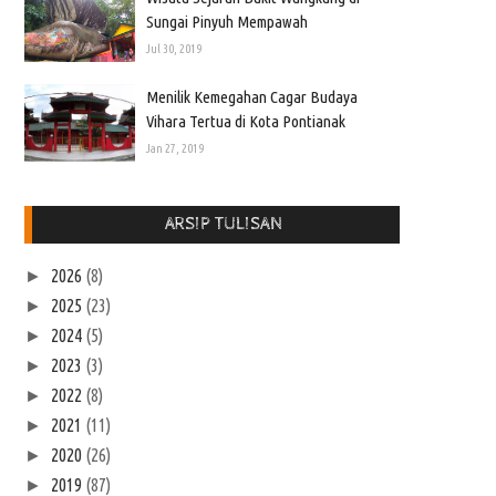
Sungai Pinyuh Mempawah
Jul 30, 2019
Menilik Kemegahan Cagar Budaya
Vihara Tertua di Kota Pontianak
Jan 27, 2019
ARSIP TULISAN
2026
(8)
►
2025
(23)
►
2024
(5)
►
2023
(3)
►
2022
(8)
►
2021
(11)
►
2020
(26)
►
2019
(87)
►