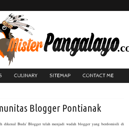
S
CULINARY
SITEMAP
CONTACT ME
unitas Blogger Pontianak
h dikenal Buda' Blogger telah menjadi wadah blogger yang berdomisili di