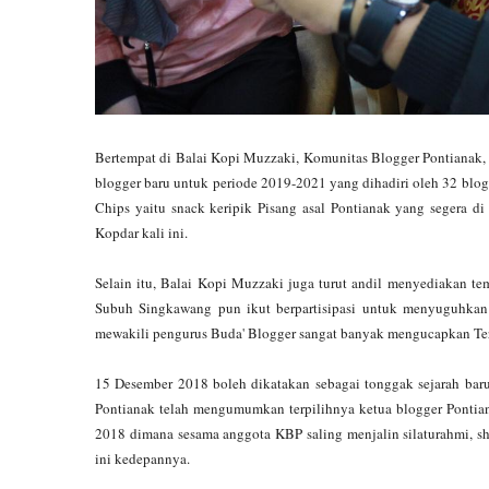
Bertempat di Balai Kopi Muzzaki, Komunitas Blogger Pontianak, 
blogger baru untuk periode 2019-2021 yang dihadiri oleh 32 blogg
Chips yaitu snack keripik Pisang asal Pontianak yang segera di
Kopdar kali ini.
Selain itu, Balai Kopi Muzzaki juga turut andil menyediakan te
Subuh Singkawang pun ikut berpartisipasi untuk menyuguhkan b
mewakili pengurus Buda' Blogger sangat banyak mengucapkan Ter
15 Desember 2018 boleh dikatakan sebagai tonggak sejarah baru
Pontianak telah mengumumkan terpilihnya ketua blogger Pontian
2018 dimana sesama anggota KBP saling menjalin silaturahmi, s
ini kedepannya.