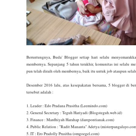
Beruntungnya, Buda' Blogger setiap hari selalu menyemarak
membernya. Sepanjang 5 tahun terakhir, komunitas ini selalu men
pun telah diraih oleh membernya, baik itu untuk job ataupun sel
Desember 2016 lalu, atas kesepakatan bersama, 5 blogger di b
tersebut adalah :
1. Leader : Edo Pradana Prasitha (Leemindo.com)
2. General Secretary : Teguh Hariyadi (Blogsteguh.web.id)
3. Finance : Mardhiyah Harahap (darepontianak.com)
4. Public Relation : "Radit Mananta" Adetya (misterpangalayo.co
5. IT : Ero Pradolly Prasitha (omgoegel.com)